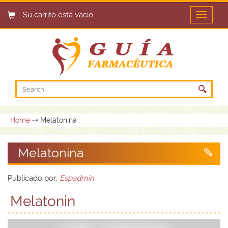
Su carrito está vacío
Open
menu
Home
⤻ Melatonina
Melatonina
Publicado por:
Espadmin
Melatonin