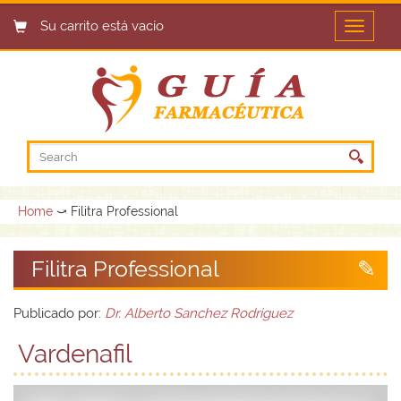
Su carrito está vacío
Open
menu
Home
⤻ Filitra Professional
Filitra Professional
Publicado por:
Dr. Alberto Sanchez Rodriguez
Vardenafil