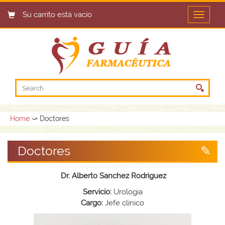
Su carrito está vacío
Open
menu
Home
⤻ Doctores
Doctores
Dr. Alberto Sanchez Rodriguez
Servicio:
Urologia
Cargo:
Jefe clínico