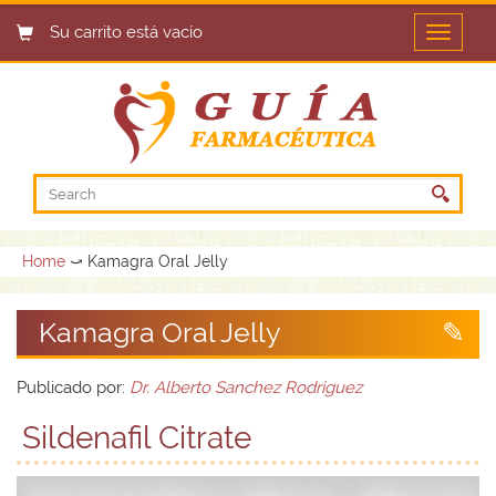
Su carrito está vacío
Open
menu
Home
⤻ Kamagra Oral Jelly
Kamagra Oral Jelly
Publicado por:
Dr. Alberto Sanchez Rodriguez
Sildenafil Citrate